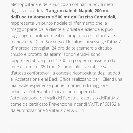
Metropolitana e delle Funicolari collinari, a pochi metri
dagli svincoli
della
Tangenziale di Napoli
,
200 mt
dall’uscita Vomero e 500 mt dall’uscita
Camaldoli,
rappresenta un punto nodale di riferimento che la
maggior parte della
clientela, privata e aziendale, può
raggiungere facilmente e il cui ampio accesso
facilita le
manovre dei Carri Soccorso.
I locali in cui si svolge l’attività
d’impresa, sorvegliati 24 ore da telecamere a
circuito
chiuso e protetti da allarmi sonori e visivi, sono
rappresentati da più di
1.700 mq coperti e asserviti da
aree esterne di 950 mq. Gli ampi uffici vetrati, le
sale
d’attesa confortevoli, la cortesia riconosciuta degli addetti
all’Accettazione e al
Back Office realizzano per i Clienti una
piacevole esperienza pur nei momenti di
maggiore
richiesta d’intervento.
I locali sono coperti da
Autorizzazione dei Vigili del Fuoco all’esercizio
dell’attività,
come da certificato Prevenzione Incendi VV.FF. n°60152 e
da
Autorizzazione Sanitaria dell’A.S.L. 1.