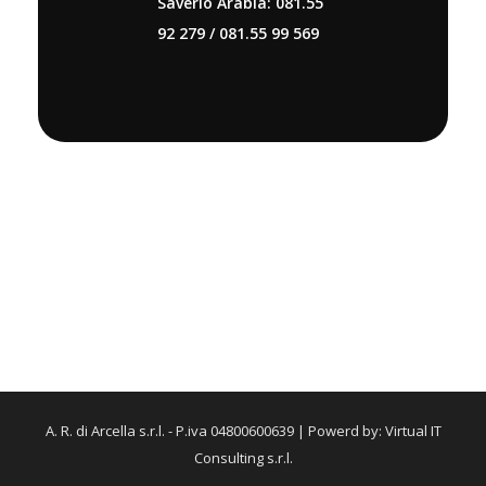
Saverio Arabia: 081.55
92 279 / 081.55 99 569
A. R. di Arcella s.r.l. - P.iva 04800600639 | Powerd by: Virtual IT
Consulting s.r.l.